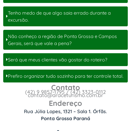
Tenho medo de que algo saia errado durante a
excursão.
Não conheço a região de Ponta Grossa e Campos
Gerais, será que vale a pena?
Será que meus clientes vão gostar do roteiro?
Prefiro organizar tudo sozinho para ter controle total.
Contato
(42) 9 9857-1795 / (42) 3323-0112
contato@araceturismo.com.br
Endereço
Rua Júlia Lopes, 1321 – Sala 1. Órfãs.
Ponta Grossa Paraná