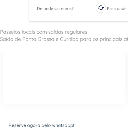
o
cached
De onde sairemos?
Para onde
r
Passeios locais com saídas regulares
Saída de Ponta Grossa e Curitiba para os principais at
Combo Ponta Grossa
Visite os dois principais atrativos de Ponta Grossa em um
dia!
Reserve agora pelo whatsapp!