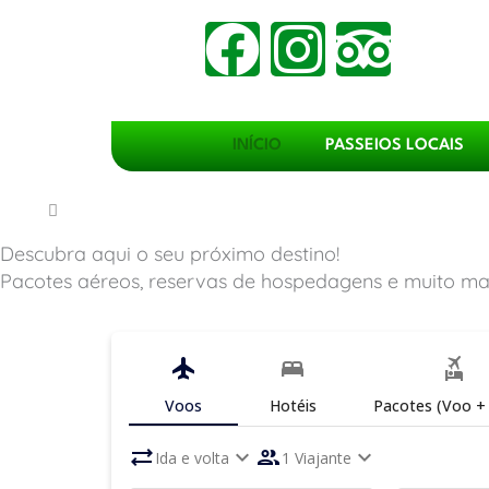
Ir
F
I
T
para
o
a
n
r
conteúdo
c
s
i
INÍCIO
PASSEIOS LOCAIS
e
t
p
b
a
a
Descubra aqui o seu próximo destino!
Pacotes aéreos, reservas de hospedagens e muito mai
o
g
d
o
r
v
flight
bed
flights_and_hotels
Voos
Hotéis
Pacotes (Voo + 
k
a
i
sync_alt
expand_more
people
expand_more
Ida e volta
1 Viajante
m
s