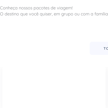
Conheça nossos pacotes de viagem!
O destino que você quiser, em grupo ou com a família
T
Bituruna e União da Vitória
29 a 31 de maio 2026
R$ 1740,00