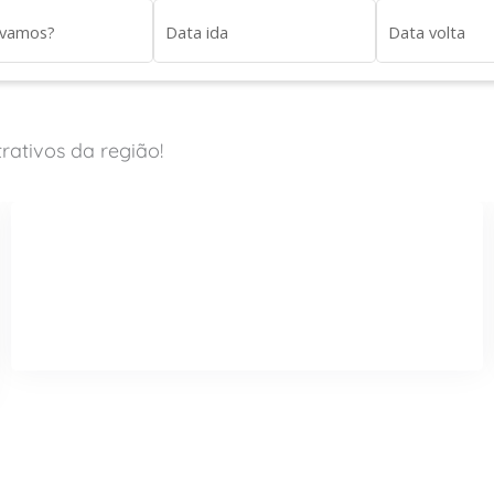
 vamos?
Data ida
Data volta
rativos da região!
Pacote Vila Velha
Visite o cartão postal de Ponta Grossa e dos Campos Gerais