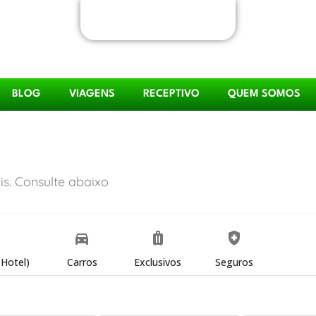
BLOG
VIAGENS
RECEPTIVO
QUEM SOMOS
s. Consulte abaixo
directions_car
luggage
health_and_safety
Hotel)
Carros
Exclusivos
Seguros