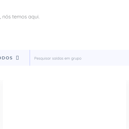
, nós temos aqui.
ODOS
Vitória e Belo Horizonte
09 a 17 de setembro 2026
Preço em breve