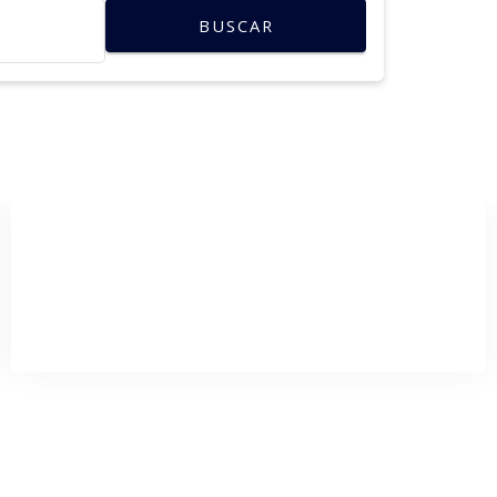
BUSCAR
Pacote Buraco do Padre
Uma imersão em um parque encantador na natureza