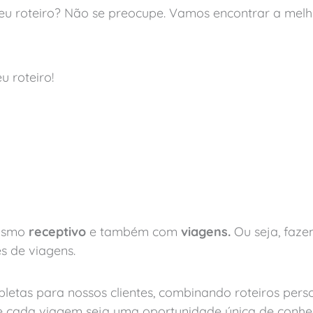
seu roteiro? Não se preocupe. Vamos encontrar a melh
u roteiro!
rismo
receptivo
e também com
viagens.
Ou seja, faz
s de viagens.
etas para nossos clientes, combinando roteiros perso
 cada viagem seja uma oportunidade única de conhece