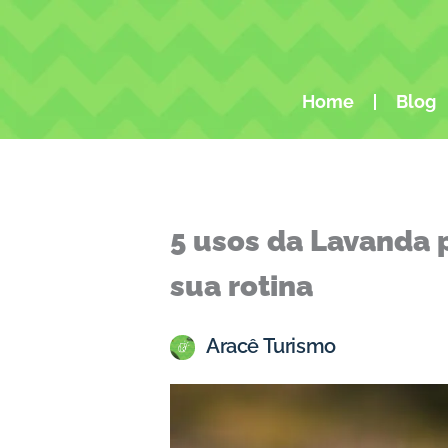
Ir
para
o
conteúdo
Home
Blog
5 usos da Lavanda 
sua rotina
Aracê Turismo