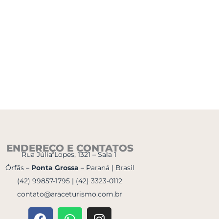
ENDEREÇO E CONTATOS
Rua Júlia Lopes, 1321 – Sala 1
Órfãs –
Ponta Grossa
– Paraná | Brasil
(42) 99857-1795 | (42) 3323-0112
contato@araceturismo.com.br
F
W
I