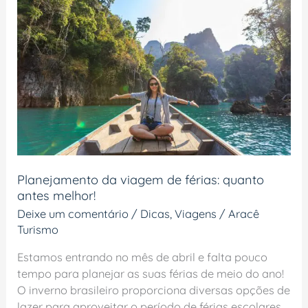
viagem
de
férias:
quanto
antes
melhor!
Planejamento da viagem de férias: quanto
antes melhor!
Deixe um comentário
/
Dicas
,
Viagens
/
Aracê
Turismo
Estamos entrando no mês de abril e falta pouco
tempo para planejar as suas férias de meio do ano!
O inverno brasileiro proporciona diversas opções de
lazer para aproveitar o período de férias escolares,