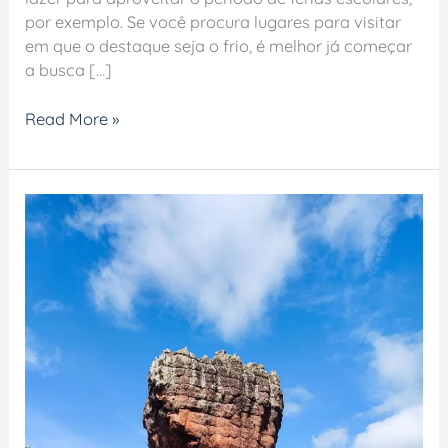
por exemplo. Se você procura lugares para visitar
em que o destaque seja o frio, é melhor já começar
a busca […]
Read More »
Parque
Vila
Velha:
tudo
o
que
você
precisa
saber
para
visitar