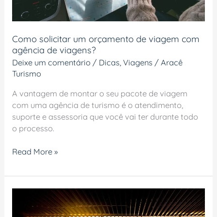
de
viagens?
Como solicitar um orçamento de viagem com
agência de viagens?
Deixe um comentário
/
Dicas
,
Viagens
/
Aracê
Turismo
A vantagem de montar o seu pacote de viagem
com uma agência de turismo é o atendimento,
suporte e assessoria que você vai ter durante todo
o processo.
Read More »
Pacotes
de
viagem: