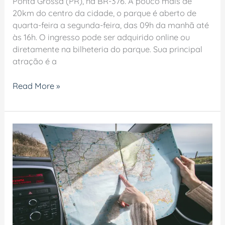
Ponta Grossa (PR), na BR-376. A pouco mais de
20km do centro da cidade, o parque é aberto de
quarta-feira a segunda-feira, das 09h da manhã até
às 16h. O ingresso pode ser adquirido online ou
diretamente na bilheteria do parque. Sua principal
atração é a
Read More »
Como
solicitar
um
orçamento
de
viagem
com
agência