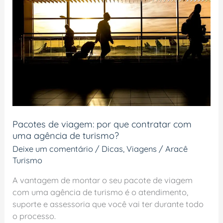
por
que
contratar
com
uma
agência
de
turismo?
Pacotes de viagem: por que contratar com
uma agência de turismo?
Deixe um comentário
/
Dicas
,
Viagens
/
Aracê
Turismo
A vantagem de montar o seu pacote de viagem
com uma agência de turismo é o atendimento,
suporte e assessoria que você vai ter durante todo
o processo.