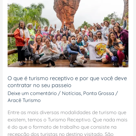
é
turismo
receptivo
e
por
que
você
deve
contratar
no
seu
O que é turismo receptivo e por que você deve
contratar no seu passeio
passeio
Deixe um comentário
/
Notícias
,
Ponta Grossa
/
Aracê Turismo
Entre as mais diversas modalidades de turismo que
existem, temos o Turismo Receptivo. Que nada mais
é do que o formato de trabalho que consiste na
recepção dos turistas no destino visitado. São