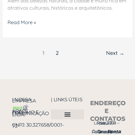
Além das belezas naturais, a cidade é muito rica em
atrativos culturais, históricos e arquitetônicos.
Read More »
1
2
Next
→
| NOSSA
| LINKS ÚTEIS
EMPRESA
ENDEREÇO
E
ARACÊ
TURISMO E
COMUNICAÇÃO
LTDA.
CONTATOS
Rua Júlia Lopes, 1321 – Sala 1
CNPJ:
30.327.658/0001-
Quem somos
Passeios regulares em Ponta Grossa
73
Órfãs –
Ponta Grossa
– Paraná | Brasil