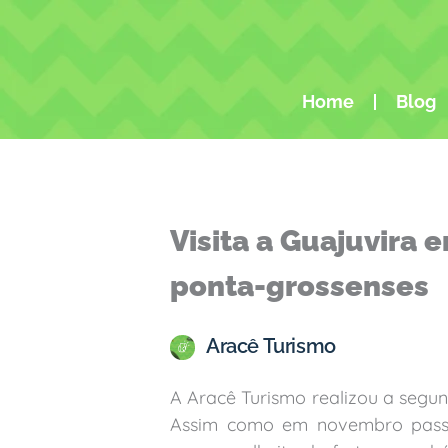
Ir
para
o
conteúdo
Home
Blog
Visita a Guajuvira 
ponta-grossenses
Aracê Turismo
A Aracê Turismo realizou a segun
Assim como em novembro passa