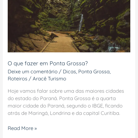
Ponta
Grossa?
O que fazer em Ponta Grossa?
Deixe um comentário
/
Dicas
,
Ponta Grossa
,
Roteiros
/
Aracê Turismo
Hoje vamos falar sobre uma das maiores cidades
do estado do Paraná. Ponta Grossa é a quarta
maior cidade do Paraná, segundo o IBGE, ficando
atrás de Maringá, Londrina e da capital Curitiba.
Read More »